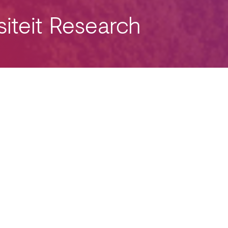
iteit Research
T.
+31 (0)344 69 55 55
E.
info@carnot.nl