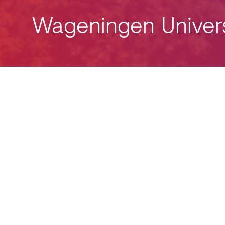
Wageningen Univers
Uw
naam
(verplicht)
*
Onderwerp
Email
*